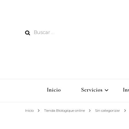
Buscar:
Inicio
Servicios
In
Inicio
Tienda Biologique online
Sin categorizar
Peluquería