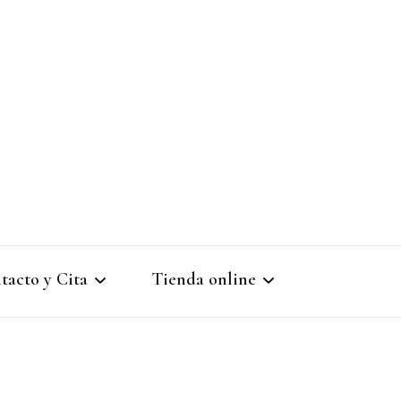
tacto y Cita
Tienda online
ta previa: 943 90 61 15
Registro de nuevo cliente