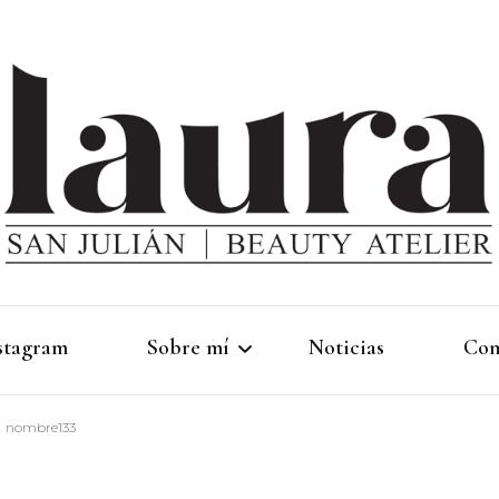
stagram
Sobre mí
Noticias
Con
nombre133
linktree
Ci