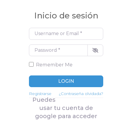
ita previa mediante la
Login
PP
Inicio de sesión
Mi carrito
Registro de nuevo cliente
Username or Email
*
para tienda online
Password
*
Perfil de cliente
Remember Me
LOGIN
Registrarse
¿Contraseña olvidada?
Puedes
usar tu cuenta de
google para acceder