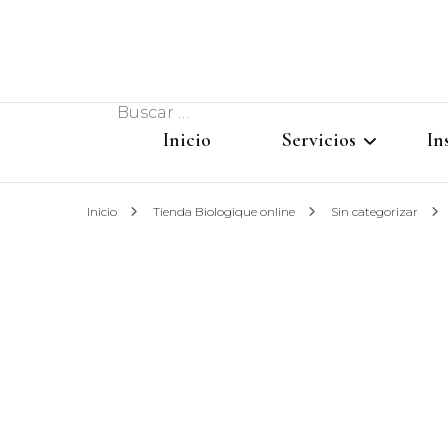
Buscar:
Inicio
Servicios
In
Inicio
Tienda Biologique online
Sin categorizar
Peluquería
Estética
Bodas