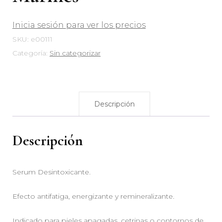
Inicia sesión para ver los precios
SKU:
e00111
Categoría:
Sin categorizar
Descripción
Descripción
Serum Desintoxicante.
Efecto antifatiga, energizante y remineralizante.
Indicado para pieles apagadas, cetrinas o contornos de