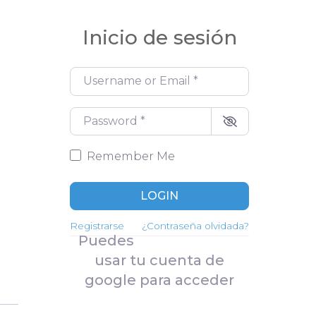
ita previa mediante la
Login
PP
Inicio de sesión
Mi carrito
Registro de nuevo cliente
Username or Email
*
para tienda online
Password
*
Perfil de cliente
Remember Me
LOGIN
Registrarse
¿Contraseña olvidada?
Puedes
usar tu cuenta de
google para acceder