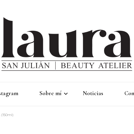
stagram
Sobre mí
Noticias
Con
. (150ml)
linktree
Ci