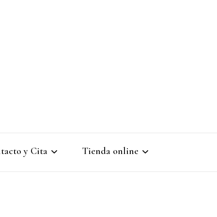
tacto y Cita
Tienda online
ta previa: 943 90 61 15
Registro de nuevo cliente