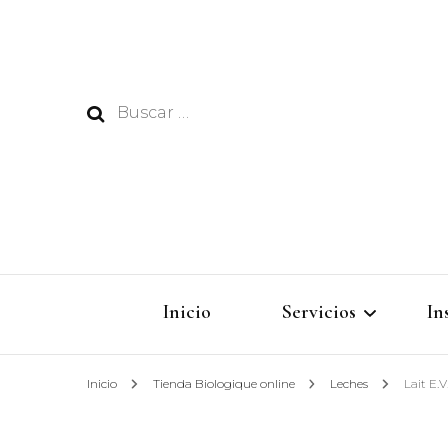
Buscar:
Inicio
Servicios
In
Inicio
Tienda Biologique online
Leches
Lait E.V
Peluquería