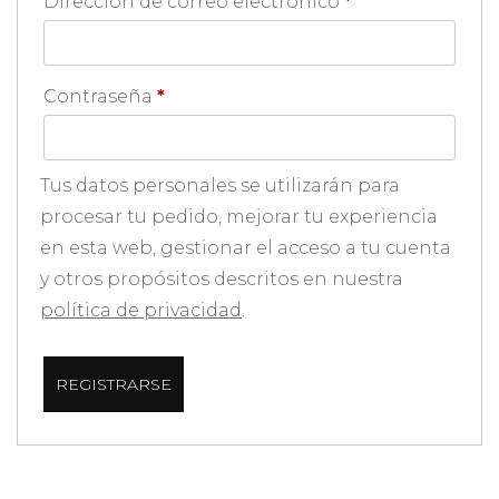
Obligatorio
Dirección de correo electrónico
*
Obligatorio
Contraseña
*
Tus datos personales se utilizarán para
procesar tu pedido, mejorar tu experiencia
en esta web, gestionar el acceso a tu cuenta
y otros propósitos descritos en nuestra
política de privacidad
.
REGISTRARSE